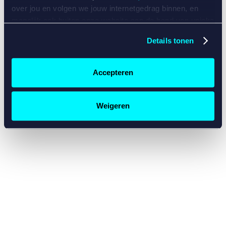
console for more information)
.
over jou en volgen we jouw internetgedrag binnen, en
mogelijk ook buiten onze website aan de hand van unieke
identificatoren, zoals je IP-adres, je Betcity-account
Details tonen
nummer, informatie over je browser, je apparaat of je
besturingssysteem. Wij bouwen zo jouw persoonlijke
profiel op. Hiermee passen wij onze website en
Accepteren
communicatie aan op jouw voorkeuren. Ook kunnen we
zo gerichte advertenties laten zien op basis van jouw
recente internetgedrag. Specifiek gebruiken wij en onze
Weigeren
partners de data voor de volgende doeleinden:
Advertentie- en contentmeting, inzichten in het publiek
en in productontwikkeling;
Gepersonaliseerde content;
Gepersonaliseerde advertenties;
Sociale media functionaliteit.
Lees hierover meer in
ons
cookiebeleid
en
privacybeleid
.