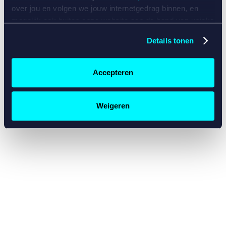
console for more information)
.
over jou en volgen we jouw internetgedrag binnen, en
mogelijk ook buiten onze website aan de hand van unieke
identificatoren, zoals je IP-adres, je Betcity-account
Details tonen
nummer, informatie over je browser, je apparaat of je
besturingssysteem. Wij bouwen zo jouw persoonlijke
profiel op. Hiermee passen wij onze website en
Accepteren
communicatie aan op jouw voorkeuren. Ook kunnen we
zo gerichte advertenties laten zien op basis van jouw
recente internetgedrag. Specifiek gebruiken wij en onze
Weigeren
partners de data voor de volgende doeleinden:
Advertentie- en contentmeting, inzichten in het publiek
en in productontwikkeling;
Gepersonaliseerde content;
Gepersonaliseerde advertenties;
Sociale media functionaliteit.
Lees hierover meer in
ons
cookiebeleid
en
privacybeleid
.