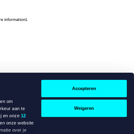
re information)
.
Accepteren
 en om
Weigeren
rkeur aan te
ij en onze
12
ten onze website
matie over je