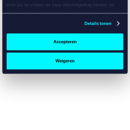
console for more information)
.
over jou en volgen we jouw internetgedrag binnen, en
mogelijk ook buiten onze website aan de hand van unieke
identificatoren, zoals je IP-adres, je Betcity-account
Details tonen
nummer, informatie over je browser, je apparaat of je
besturingssysteem. Wij bouwen zo jouw persoonlijke
profiel op. Hiermee passen wij onze website en
Accepteren
communicatie aan op jouw voorkeuren. Ook kunnen we
zo gerichte advertenties laten zien op basis van jouw
recente internetgedrag. Specifiek gebruiken wij en onze
Weigeren
partners de data voor de volgende doeleinden:
Advertentie- en contentmeting, inzichten in het publiek
en in productontwikkeling;
Gepersonaliseerde content;
Gepersonaliseerde advertenties;
Sociale media functionaliteit.
Lees hierover meer in
ons
cookiebeleid
en
privacybeleid
.