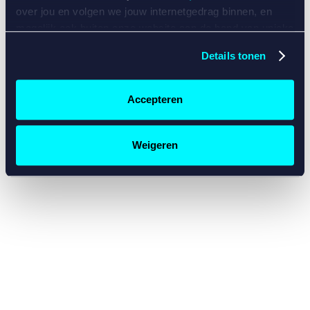
console for more information)
.
over jou en volgen we jouw internetgedrag binnen, en
mogelijk ook buiten onze website aan de hand van unieke
identificatoren, zoals je IP-adres, je Betcity-account
Details tonen
nummer, informatie over je browser, je apparaat of je
besturingssysteem. Wij bouwen zo jouw persoonlijke
profiel op. Hiermee passen wij onze website en
Accepteren
communicatie aan op jouw voorkeuren. Ook kunnen we
zo gerichte advertenties laten zien op basis van jouw
recente internetgedrag. Specifiek gebruiken wij en onze
Weigeren
partners de data voor de volgende doeleinden:
Advertentie- en contentmeting, inzichten in het publiek
en in productontwikkeling;
Gepersonaliseerde content;
Gepersonaliseerde advertenties;
Sociale media functionaliteit.
Lees hierover meer in
ons
cookiebeleid
en
privacybeleid
.