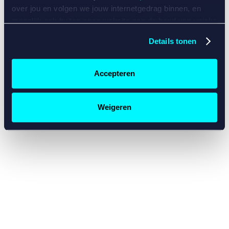
console for more information)
.
over jou en volgen we jouw internetgedrag binnen, en
mogelijk ook buiten onze website aan de hand van unieke
identificatoren, zoals je IP-adres, je Betcity-account
Details tonen
nummer, informatie over je browser, je apparaat of je
besturingssysteem. Wij bouwen zo jouw persoonlijke
profiel op. Hiermee passen wij onze website en
Accepteren
communicatie aan op jouw voorkeuren. Ook kunnen we
zo gerichte advertenties laten zien op basis van jouw
recente internetgedrag. Specifiek gebruiken wij en onze
Weigeren
partners de data voor de volgende doeleinden:
Advertentie- en contentmeting, inzichten in het publiek
en in productontwikkeling;
Gepersonaliseerde content;
Gepersonaliseerde advertenties;
Sociale media functionaliteit.
Lees hierover meer in
ons
cookiebeleid
en
privacybeleid
.