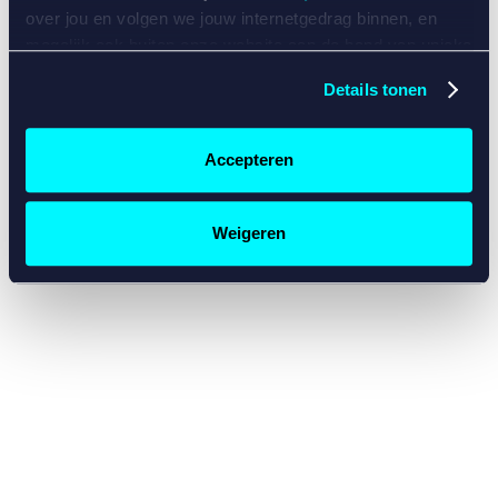
console for more information)
.
over jou en volgen we jouw internetgedrag binnen, en
mogelijk ook buiten onze website aan de hand van unieke
identificatoren, zoals je IP-adres, je Betcity-account
Details tonen
nummer, informatie over je browser, je apparaat of je
besturingssysteem. Wij bouwen zo jouw persoonlijke
profiel op. Hiermee passen wij onze website en
Accepteren
communicatie aan op jouw voorkeuren. Ook kunnen we
zo gerichte advertenties laten zien op basis van jouw
recente internetgedrag. Specifiek gebruiken wij en onze
Weigeren
partners de data voor de volgende doeleinden:
Advertentie- en contentmeting, inzichten in het publiek
en in productontwikkeling;
Gepersonaliseerde content;
Gepersonaliseerde advertenties;
Sociale media functionaliteit.
Lees hierover meer in
ons
cookiebeleid
en
privacybeleid
.