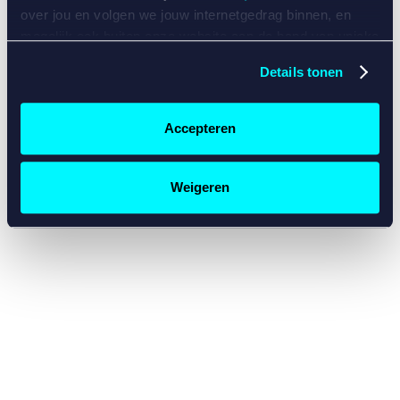
console for more information)
.
over jou en volgen we jouw internetgedrag binnen, en
mogelijk ook buiten onze website aan de hand van unieke
identificatoren, zoals je IP-adres, je Betcity-account
Details tonen
nummer, informatie over je browser, je apparaat of je
besturingssysteem. Wij bouwen zo jouw persoonlijke
profiel op. Hiermee passen wij onze website en
Accepteren
communicatie aan op jouw voorkeuren. Ook kunnen we
zo gerichte advertenties laten zien op basis van jouw
recente internetgedrag. Specifiek gebruiken wij en onze
Weigeren
partners de data voor de volgende doeleinden:
Advertentie- en contentmeting, inzichten in het publiek
en in productontwikkeling;
Gepersonaliseerde content;
Gepersonaliseerde advertenties;
Sociale media functionaliteit.
Lees hierover meer in
ons
cookiebeleid
en
privacybeleid
.