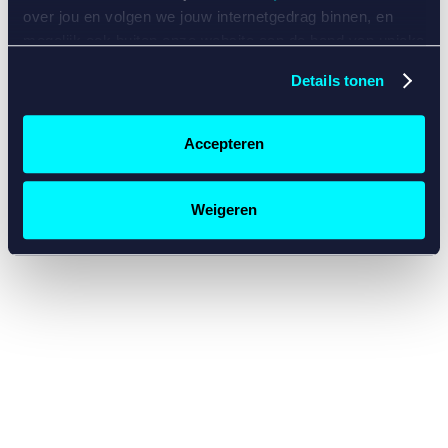
console for more information)
.
over jou en volgen we jouw internetgedrag binnen, en
mogelijk ook buiten onze website aan de hand van unieke
identificatoren, zoals je IP-adres, je Betcity-account
Details tonen
nummer, informatie over je browser, je apparaat of je
besturingssysteem. Wij bouwen zo jouw persoonlijke
profiel op. Hiermee passen wij onze website en
Accepteren
communicatie aan op jouw voorkeuren. Ook kunnen we
zo gerichte advertenties laten zien op basis van jouw
recente internetgedrag. Specifiek gebruiken wij en onze
Weigeren
partners de data voor de volgende doeleinden:
Advertentie- en contentmeting, inzichten in het publiek
en in productontwikkeling;
Gepersonaliseerde content;
Gepersonaliseerde advertenties;
Sociale media functionaliteit.
Lees hierover meer in
ons
cookiebeleid
en
privacybeleid
.