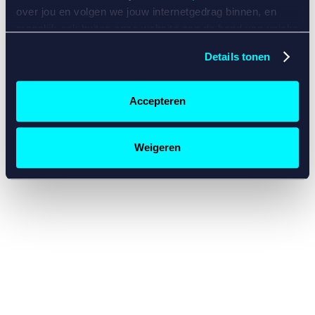
console for more information)
.
over jou en volgen we jouw internetgedrag binnen, en
mogelijk ook buiten onze website aan de hand van unieke
identificatoren, zoals je IP-adres, je Betcity-account
Details tonen
nummer, informatie over je browser, je apparaat of je
besturingssysteem. Wij bouwen zo jouw persoonlijke
profiel op. Hiermee passen wij onze website en
Accepteren
communicatie aan op jouw voorkeuren. Ook kunnen we
zo gerichte advertenties laten zien op basis van jouw
recente internetgedrag. Specifiek gebruiken wij en onze
Weigeren
partners de data voor de volgende doeleinden:
Advertentie- en contentmeting, inzichten in het publiek
en in productontwikkeling;
Gepersonaliseerde content;
Gepersonaliseerde advertenties;
Sociale media functionaliteit.
Lees hierover meer in
ons
cookiebeleid
en
privacybeleid
.