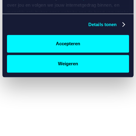
console for more information)
.
over jou en volgen we jouw internetgedrag binnen, en
mogelijk ook buiten onze website aan de hand van unieke
identificatoren, zoals je IP-adres, je Betcity-account
Details tonen
nummer, informatie over je browser, je apparaat of je
besturingssysteem. Wij bouwen zo jouw persoonlijke
profiel op. Hiermee passen wij onze website en
Accepteren
communicatie aan op jouw voorkeuren. Ook kunnen we
zo gerichte advertenties laten zien op basis van jouw
recente internetgedrag. Specifiek gebruiken wij en onze
Weigeren
partners de data voor de volgende doeleinden:
Advertentie- en contentmeting, inzichten in het publiek
en in productontwikkeling;
Gepersonaliseerde content;
Gepersonaliseerde advertenties;
Sociale media functionaliteit.
Lees hierover meer in
ons
cookiebeleid
en
privacybeleid
.