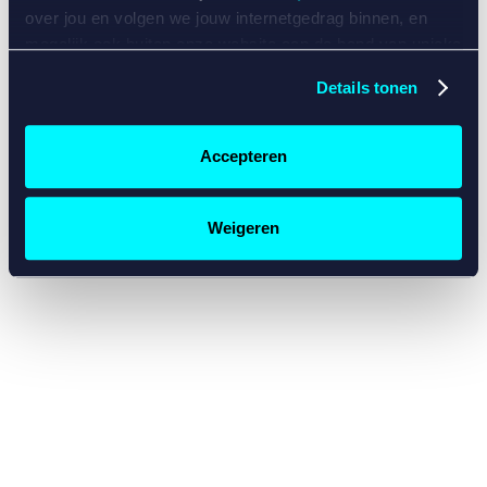
console for more information)
.
over jou en volgen we jouw internetgedrag binnen, en
mogelijk ook buiten onze website aan de hand van unieke
identificatoren, zoals je IP-adres, je Betcity-account
Details tonen
nummer, informatie over je browser, je apparaat of je
besturingssysteem. Wij bouwen zo jouw persoonlijke
profiel op. Hiermee passen wij onze website en
Accepteren
communicatie aan op jouw voorkeuren. Ook kunnen we
zo gerichte advertenties laten zien op basis van jouw
recente internetgedrag. Specifiek gebruiken wij en onze
Weigeren
partners de data voor de volgende doeleinden:
Advertentie- en contentmeting, inzichten in het publiek
en in productontwikkeling;
Gepersonaliseerde content;
Gepersonaliseerde advertenties;
Sociale media functionaliteit.
Lees hierover meer in
ons
cookiebeleid
en
privacybeleid
.