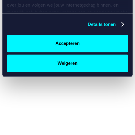
console for more information)
.
over jou en volgen we jouw internetgedrag binnen, en
mogelijk ook buiten onze website aan de hand van unieke
identificatoren, zoals je IP-adres, je Betcity-account
Details tonen
nummer, informatie over je browser, je apparaat of je
besturingssysteem. Wij bouwen zo jouw persoonlijke
profiel op. Hiermee passen wij onze website en
Accepteren
communicatie aan op jouw voorkeuren. Ook kunnen we
zo gerichte advertenties laten zien op basis van jouw
recente internetgedrag. Specifiek gebruiken wij en onze
Weigeren
partners de data voor de volgende doeleinden:
Advertentie- en contentmeting, inzichten in het publiek
en in productontwikkeling;
Gepersonaliseerde content;
Gepersonaliseerde advertenties;
Sociale media functionaliteit.
Lees hierover meer in
ons
cookiebeleid
en
privacybeleid
.