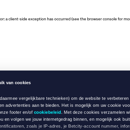
ror: a client-side exception has occurred (see the browser console for mo
ik van cookies
 daarmee vergelijkbare technieken) om de website te verbeteren
en advertenties aan te bieden. Het is mogelijk om uw cookie voo
onze footer en/of
cookiebeleid
. Met deze cookies verzamelen w
ou en volgen we jouw internetgedrag binnen, en mogelijk ook bui
ntificatoren, zoals je IP-adres, je Betcity-account nummer, infor