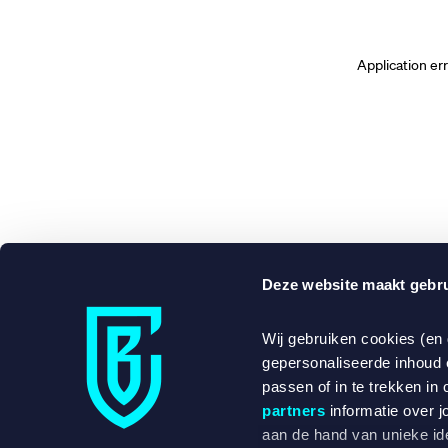
Application er
Deze website maakt gebru
Wij gebruiken cookies (en
gepersonaliseerde inhoud 
passen of in te trekken in 
partners
informatie over j
aan de hand van unieke ide