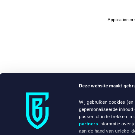
Application er
Deze website maakt gebru
Wij gebruiken cookies (en
gepersonaliseerde inhoud 
passen of in te trekken in 
partners
informatie over j
aan de hand van unieke ide