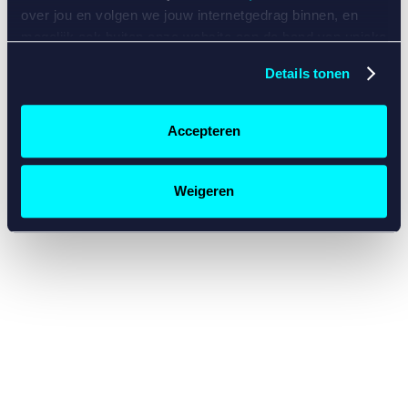
console for more information)
.
over jou en volgen we jouw internetgedrag binnen, en
mogelijk ook buiten onze website aan de hand van unieke
identificatoren, zoals je IP-adres, je Betcity-account
Details tonen
nummer, informatie over je browser, je apparaat of je
besturingssysteem. Wij bouwen zo jouw persoonlijke
profiel op. Hiermee passen wij onze website en
Accepteren
communicatie aan op jouw voorkeuren. Ook kunnen we
zo gerichte advertenties laten zien op basis van jouw
recente internetgedrag. Specifiek gebruiken wij en onze
Weigeren
partners de data voor de volgende doeleinden:
Advertentie- en contentmeting, inzichten in het publiek
en in productontwikkeling;
Gepersonaliseerde content;
Gepersonaliseerde advertenties;
Sociale media functionaliteit.
Lees hierover meer in
ons
cookiebeleid
en
privacybeleid
.