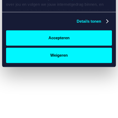
console for more information)
.
over jou en volgen we jouw internetgedrag binnen, en
mogelijk ook buiten onze website aan de hand van unieke
identificatoren, zoals je IP-adres, je Betcity-account
Details tonen
nummer, informatie over je browser, je apparaat of je
besturingssysteem. Wij bouwen zo jouw persoonlijke
profiel op. Hiermee passen wij onze website en
Accepteren
communicatie aan op jouw voorkeuren. Ook kunnen we
zo gerichte advertenties laten zien op basis van jouw
recente internetgedrag. Specifiek gebruiken wij en onze
Weigeren
partners de data voor de volgende doeleinden:
Advertentie- en contentmeting, inzichten in het publiek
en in productontwikkeling;
Gepersonaliseerde content;
Gepersonaliseerde advertenties;
Sociale media functionaliteit.
Lees hierover meer in
ons
cookiebeleid
en
privacybeleid
.