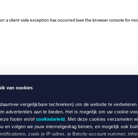
ror: a client-side exception has occurred (see the browser console for mo
ik van cookies
 daarmee vergelijkbare technieken) om de website te verbeteren
en advertenties aan te bieden. Het is mogelijk om uw cookie voo
onze footer en/of
cookiebeleid
. Met deze cookies verzamelen w
ou en volgen we jouw internetgedrag binnen, en mogelijk ook bui
ntificatoren, zoals je IP-adres, je Betcity-account nummer, infor