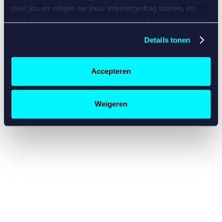
console for more information)
.
over jou en volgen we jouw internetgedrag binnen, en
mogelijk ook buiten onze website aan de hand van unieke
identificatoren, zoals je IP-adres, je Betcity-account
Details tonen
nummer, informatie over je browser, je apparaat of je
besturingssysteem. Wij bouwen zo jouw persoonlijke
profiel op. Hiermee passen wij onze website en
Accepteren
communicatie aan op jouw voorkeuren. Ook kunnen we
zo gerichte advertenties laten zien op basis van jouw
recente internetgedrag. Specifiek gebruiken wij en onze
Weigeren
partners de data voor de volgende doeleinden:
Advertentie- en contentmeting, inzichten in het publiek
en in productontwikkeling;
Gepersonaliseerde content;
Gepersonaliseerde advertenties;
Sociale media functionaliteit.
Lees hierover meer in
ons
cookiebeleid
en
privacybeleid
.