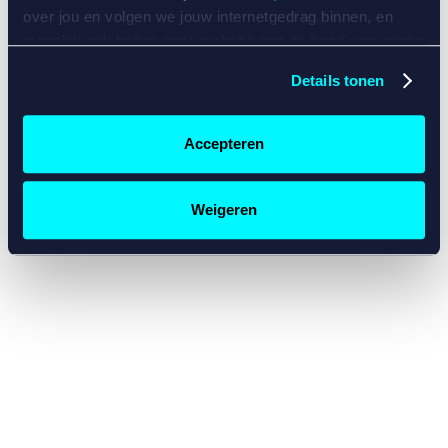
console for more information)
.
over jou en volgen we jouw internetgedrag binnen, en
mogelijk ook buiten onze website aan de hand van unieke
identificatoren, zoals je IP-adres, je Betcity-account
Details tonen
nummer, informatie over je browser, je apparaat of je
besturingssysteem. Wij bouwen zo jouw persoonlijke
profiel op. Hiermee passen wij onze website en
Accepteren
communicatie aan op jouw voorkeuren. Ook kunnen we
zo gerichte advertenties laten zien op basis van jouw
recente internetgedrag. Specifiek gebruiken wij en onze
Weigeren
partners de data voor de volgende doeleinden:
Advertentie- en contentmeting, inzichten in het publiek
en in productontwikkeling;
Gepersonaliseerde content;
Gepersonaliseerde advertenties;
Sociale media functionaliteit.
Lees hierover meer in
ons
cookiebeleid
en
privacybeleid
.