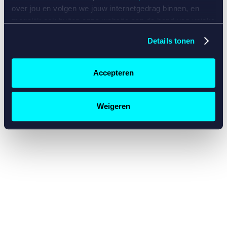
console for more information)
.
over jou en volgen we jouw internetgedrag binnen, en
mogelijk ook buiten onze website aan de hand van unieke
identificatoren, zoals je IP-adres, je Betcity-account
Details tonen
nummer, informatie over je browser, je apparaat of je
besturingssysteem. Wij bouwen zo jouw persoonlijke
profiel op. Hiermee passen wij onze website en
Accepteren
communicatie aan op jouw voorkeuren. Ook kunnen we
zo gerichte advertenties laten zien op basis van jouw
recente internetgedrag. Specifiek gebruiken wij en onze
Weigeren
partners de data voor de volgende doeleinden:
Advertentie- en contentmeting, inzichten in het publiek
en in productontwikkeling;
Gepersonaliseerde content;
Gepersonaliseerde advertenties;
Sociale media functionaliteit.
Lees hierover meer in
ons
cookiebeleid
en
privacybeleid
.