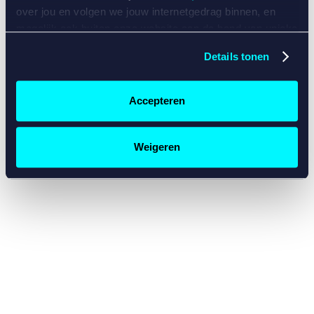
console for more information)
.
over jou en volgen we jouw internetgedrag binnen, en
mogelijk ook buiten onze website aan de hand van unieke
identificatoren, zoals je IP-adres, je Betcity-account
Details tonen
nummer, informatie over je browser, je apparaat of je
besturingssysteem. Wij bouwen zo jouw persoonlijke
profiel op. Hiermee passen wij onze website en
Accepteren
communicatie aan op jouw voorkeuren. Ook kunnen we
zo gerichte advertenties laten zien op basis van jouw
recente internetgedrag. Specifiek gebruiken wij en onze
Weigeren
partners de data voor de volgende doeleinden:
Advertentie- en contentmeting, inzichten in het publiek
en in productontwikkeling;
Gepersonaliseerde content;
Gepersonaliseerde advertenties;
Sociale media functionaliteit.
Lees hierover meer in
ons
cookiebeleid
en
privacybeleid
.