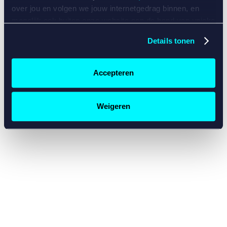
console for more information)
.
over jou en volgen we jouw internetgedrag binnen, en
mogelijk ook buiten onze website aan de hand van unieke
identificatoren, zoals je IP-adres, je Betcity-account
Details tonen
nummer, informatie over je browser, je apparaat of je
besturingssysteem. Wij bouwen zo jouw persoonlijke
profiel op. Hiermee passen wij onze website en
Accepteren
communicatie aan op jouw voorkeuren. Ook kunnen we
zo gerichte advertenties laten zien op basis van jouw
recente internetgedrag. Specifiek gebruiken wij en onze
Weigeren
partners de data voor de volgende doeleinden:
Advertentie- en contentmeting, inzichten in het publiek
en in productontwikkeling;
Gepersonaliseerde content;
Gepersonaliseerde advertenties;
Sociale media functionaliteit.
Lees hierover meer in
ons
cookiebeleid
en
privacybeleid
.