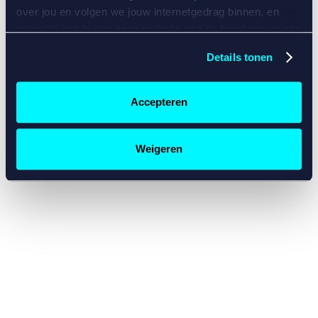
console for more information)
.
over jou en volgen we jouw internetgedrag binnen, en
mogelijk ook buiten onze website aan de hand van unieke
identificatoren, zoals je IP-adres, je Betcity-account
Details tonen
nummer, informatie over je browser, je apparaat of je
besturingssysteem. Wij bouwen zo jouw persoonlijke
profiel op. Hiermee passen wij onze website en
Accepteren
communicatie aan op jouw voorkeuren. Ook kunnen we
zo gerichte advertenties laten zien op basis van jouw
recente internetgedrag. Specifiek gebruiken wij en onze
Weigeren
partners de data voor de volgende doeleinden:
Advertentie- en contentmeting, inzichten in het publiek
en in productontwikkeling;
Gepersonaliseerde content;
Gepersonaliseerde advertenties;
Sociale media functionaliteit.
Lees hierover meer in
ons
cookiebeleid
en
privacybeleid
.