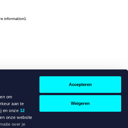
re information)
.
Accepteren
 en om
Weigeren
rkeur aan te
ij en onze
12
ten onze website
matie over je