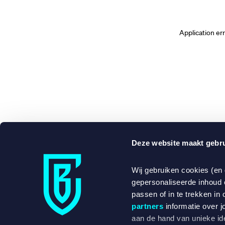
Application er
Deze website maakt gebru
Wij gebruiken cookies (en
gepersonaliseerde inhoud 
passen of in te trekken in 
partners
informatie over j
aan de hand van unieke ide