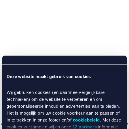
Deze website maakt gebruik van cookies
Wij gebruiken cookies (en daarmee vergelijkbare
technieken) om de website te verbeteren en om
gepersonaliseerde inhoud en advertenties aan te bieden.
Het is mogelijk om uw cookie voorkeur aan te passen of
in te trekken in onze footer en/of
cookiebeleid
. Met deze
Application error: a client-side exception has occurred (see the browser
cookies verzamelen wij en onze
12 partners
informatie