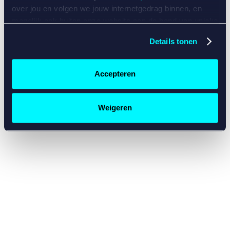
console for more information)
.
over jou en volgen we jouw internetgedrag binnen, en
mogelijk ook buiten onze website aan de hand van unieke
identificatoren, zoals je IP-adres, je Betcity-account
Details tonen
nummer, informatie over je browser, je apparaat of je
besturingssysteem. Wij bouwen zo jouw persoonlijke
profiel op. Hiermee passen wij onze website en
Accepteren
communicatie aan op jouw voorkeuren. Ook kunnen we
zo gerichte advertenties laten zien op basis van jouw
recente internetgedrag. Specifiek gebruiken wij en onze
Weigeren
partners de data voor de volgende doeleinden:
Advertentie- en contentmeting, inzichten in het publiek
en in productontwikkeling;
Gepersonaliseerde content;
Gepersonaliseerde advertenties;
Sociale media functionaliteit.
Lees hierover meer in
ons
cookiebeleid
en
privacybeleid
.