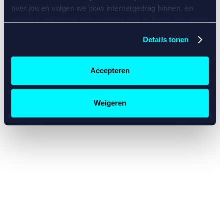
console for more information)
.
over jou en volgen we jouw internetgedrag binnen, en
mogelijk ook buiten onze website aan de hand van unieke
identificatoren, zoals je IP-adres, je Betcity-account
Details tonen
nummer, informatie over je browser, je apparaat of je
besturingssysteem. Wij bouwen zo jouw persoonlijke
profiel op. Hiermee passen wij onze website en
Accepteren
communicatie aan op jouw voorkeuren. Ook kunnen we
zo gerichte advertenties laten zien op basis van jouw
recente internetgedrag. Specifiek gebruiken wij en onze
Weigeren
partners de data voor de volgende doeleinden:
Advertentie- en contentmeting, inzichten in het publiek
en in productontwikkeling;
Gepersonaliseerde content;
Gepersonaliseerde advertenties;
Sociale media functionaliteit.
Lees hierover meer in
ons
cookiebeleid
en
privacybeleid
.