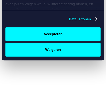
console for more information)
.
over jou en volgen we jouw internetgedrag binnen, en
mogelijk ook buiten onze website aan de hand van unieke
identificatoren, zoals je IP-adres, je Betcity-account
Details tonen
nummer, informatie over je browser, je apparaat of je
besturingssysteem. Wij bouwen zo jouw persoonlijke
profiel op. Hiermee passen wij onze website en
Accepteren
communicatie aan op jouw voorkeuren. Ook kunnen we
zo gerichte advertenties laten zien op basis van jouw
recente internetgedrag. Specifiek gebruiken wij en onze
Weigeren
partners de data voor de volgende doeleinden:
Advertentie- en contentmeting, inzichten in het publiek
en in productontwikkeling;
Gepersonaliseerde content;
Gepersonaliseerde advertenties;
Sociale media functionaliteit.
Lees hierover meer in
ons
cookiebeleid
en
privacybeleid
.