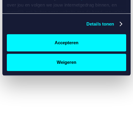
console for more information)
.
over jou en volgen we jouw internetgedrag binnen, en
mogelijk ook buiten onze website aan de hand van unieke
identificatoren, zoals je IP-adres, je Betcity-account
Details tonen
nummer, informatie over je browser, je apparaat of je
besturingssysteem. Wij bouwen zo jouw persoonlijke
profiel op. Hiermee passen wij onze website en
Accepteren
communicatie aan op jouw voorkeuren. Ook kunnen we
zo gerichte advertenties laten zien op basis van jouw
recente internetgedrag. Specifiek gebruiken wij en onze
Weigeren
partners de data voor de volgende doeleinden:
Advertentie- en contentmeting, inzichten in het publiek
en in productontwikkeling;
Gepersonaliseerde content;
Gepersonaliseerde advertenties;
Sociale media functionaliteit.
Lees hierover meer in
ons
cookiebeleid
en
privacybeleid
.