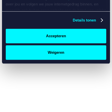
console for more information)
.
over jou en volgen we jouw internetgedrag binnen, en
mogelijk ook buiten onze website aan de hand van unieke
identificatoren, zoals je IP-adres, je Betcity-account
Details tonen
nummer, informatie over je browser, je apparaat of je
besturingssysteem. Wij bouwen zo jouw persoonlijke
profiel op. Hiermee passen wij onze website en
Accepteren
communicatie aan op jouw voorkeuren. Ook kunnen we
zo gerichte advertenties laten zien op basis van jouw
recente internetgedrag. Specifiek gebruiken wij en onze
Weigeren
partners de data voor de volgende doeleinden:
Advertentie- en contentmeting, inzichten in het publiek
en in productontwikkeling;
Gepersonaliseerde content;
Gepersonaliseerde advertenties;
Sociale media functionaliteit.
Lees hierover meer in
ons
cookiebeleid
en
privacybeleid
.