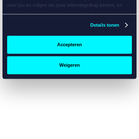
console for more information)
.
over jou en volgen we jouw internetgedrag binnen, en
mogelijk ook buiten onze website aan de hand van unieke
identificatoren, zoals je IP-adres, je Betcity-account
Details tonen
nummer, informatie over je browser, je apparaat of je
besturingssysteem. Wij bouwen zo jouw persoonlijke
profiel op. Hiermee passen wij onze website en
Accepteren
communicatie aan op jouw voorkeuren. Ook kunnen we
zo gerichte advertenties laten zien op basis van jouw
recente internetgedrag. Specifiek gebruiken wij en onze
Weigeren
partners de data voor de volgende doeleinden:
Advertentie- en contentmeting, inzichten in het publiek
en in productontwikkeling;
Gepersonaliseerde content;
Gepersonaliseerde advertenties;
Sociale media functionaliteit.
Lees hierover meer in
ons
cookiebeleid
en
privacybeleid
.