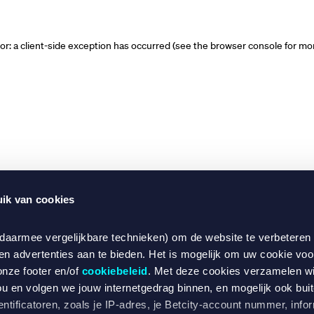
ror: a client-side exception has occurred (see the browser console for mo
ik van cookies
 daarmee vergelijkbare technieken) om de website te verbeteren
en advertenties aan te bieden. Het is mogelijk om uw cookie voo
onze footer en/of
cookiebeleid
. Met deze cookies verzamelen w
ou en volgen we jouw internetgedrag binnen, en mogelijk ook bui
ntificatoren, zoals je IP-adres, je Betcity-account nummer, infor