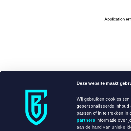
Application er
Deze website maakt gebru
Wij gebruiken cookies (en
gepersonaliseerde inhoud 
passen of in te trekken in 
partners
informatie over j
aan de hand van unieke ide