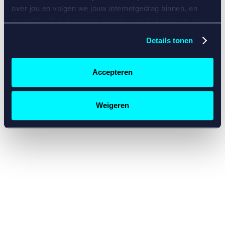
console for more information)
.
over jou en volgen we jouw internetgedrag binnen, en
mogelijk ook buiten onze website aan de hand van unieke
identificatoren, zoals je IP-adres, je Betcity-account
Details tonen
nummer, informatie over je browser, je apparaat of je
besturingssysteem. Wij bouwen zo jouw persoonlijke
profiel op. Hiermee passen wij onze website en
Accepteren
communicatie aan op jouw voorkeuren. Ook kunnen we
zo gerichte advertenties laten zien op basis van jouw
recente internetgedrag. Specifiek gebruiken wij en onze
Weigeren
partners de data voor de volgende doeleinden:
Advertentie- en contentmeting, inzichten in het publiek
en in productontwikkeling;
Gepersonaliseerde content;
Gepersonaliseerde advertenties;
Sociale media functionaliteit.
Lees hierover meer in
ons
cookiebeleid
en
privacybeleid
.