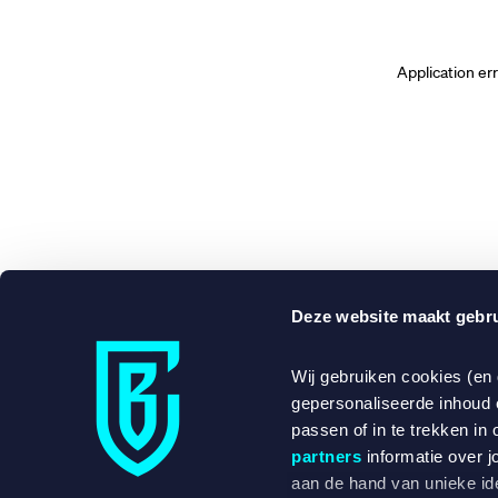
Application er
Deze website maakt gebru
Wij gebruiken cookies (en
gepersonaliseerde inhoud 
passen of in te trekken in 
partners
informatie over j
aan de hand van unieke ide