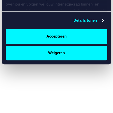
console for more information)
.
over jou en volgen we jouw internetgedrag binnen, en
mogelijk ook buiten onze website aan de hand van unieke
identificatoren, zoals je IP-adres, je Betcity-account
Details tonen
nummer, informatie over je browser, je apparaat of je
besturingssysteem. Wij bouwen zo jouw persoonlijke
profiel op. Hiermee passen wij onze website en
Accepteren
communicatie aan op jouw voorkeuren. Ook kunnen we
zo gerichte advertenties laten zien op basis van jouw
recente internetgedrag. Specifiek gebruiken wij en onze
Weigeren
partners de data voor de volgende doeleinden:
Advertentie- en contentmeting, inzichten in het publiek
en in productontwikkeling;
Gepersonaliseerde content;
Gepersonaliseerde advertenties;
Sociale media functionaliteit.
Lees hierover meer in
ons
cookiebeleid
en
privacybeleid
.