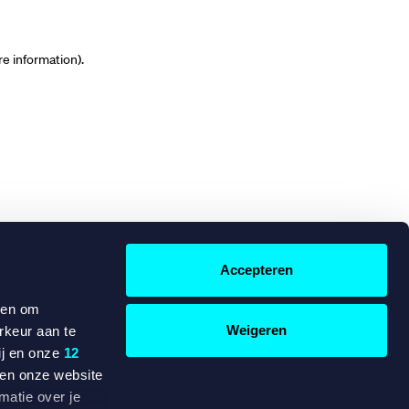
re information)
.
Accepteren
 en om
Weigeren
rkeur aan te
ij en onze
12
ten onze website
matie over je