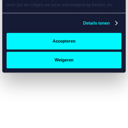
console for more information)
.
over jou en volgen we jouw internetgedrag binnen, en
mogelijk ook buiten onze website aan de hand van unieke
identificatoren, zoals je IP-adres, je Betcity-account
Details tonen
nummer, informatie over je browser, je apparaat of je
besturingssysteem. Wij bouwen zo jouw persoonlijke
profiel op. Hiermee passen wij onze website en
Accepteren
communicatie aan op jouw voorkeuren. Ook kunnen we
zo gerichte advertenties laten zien op basis van jouw
recente internetgedrag. Specifiek gebruiken wij en onze
Weigeren
partners de data voor de volgende doeleinden:
Advertentie- en contentmeting, inzichten in het publiek
en in productontwikkeling;
Gepersonaliseerde content;
Gepersonaliseerde advertenties;
Sociale media functionaliteit.
Lees hierover meer in
ons
cookiebeleid
en
privacybeleid
.