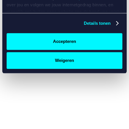
console for more information)
.
over jou en volgen we jouw internetgedrag binnen, en
mogelijk ook buiten onze website aan de hand van unieke
identificatoren, zoals je IP-adres, je Betcity-account
Details tonen
nummer, informatie over je browser, je apparaat of je
besturingssysteem. Wij bouwen zo jouw persoonlijke
profiel op. Hiermee passen wij onze website en
Accepteren
communicatie aan op jouw voorkeuren. Ook kunnen we
zo gerichte advertenties laten zien op basis van jouw
recente internetgedrag. Specifiek gebruiken wij en onze
Weigeren
partners de data voor de volgende doeleinden:
Advertentie- en contentmeting, inzichten in het publiek
en in productontwikkeling;
Gepersonaliseerde content;
Gepersonaliseerde advertenties;
Sociale media functionaliteit.
Lees hierover meer in
ons
cookiebeleid
en
privacybeleid
.