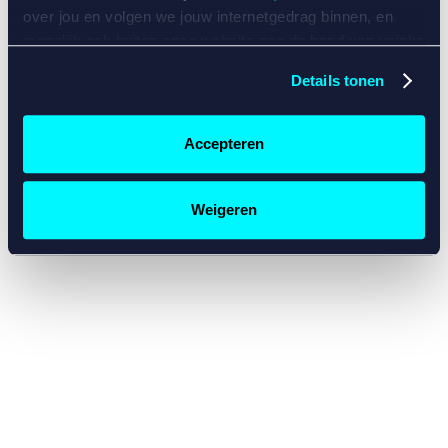
console for more information)
.
over jou en volgen we jouw internetgedrag binnen, en
mogelijk ook buiten onze website aan de hand van unieke
identificatoren, zoals je IP-adres, je Betcity-account
Details tonen
nummer, informatie over je browser, je apparaat of je
besturingssysteem. Wij bouwen zo jouw persoonlijke
profiel op. Hiermee passen wij onze website en
Accepteren
communicatie aan op jouw voorkeuren. Ook kunnen we
zo gerichte advertenties laten zien op basis van jouw
recente internetgedrag. Specifiek gebruiken wij en onze
Weigeren
partners de data voor de volgende doeleinden:
Advertentie- en contentmeting, inzichten in het publiek
en in productontwikkeling;
Gepersonaliseerde content;
Gepersonaliseerde advertenties;
Sociale media functionaliteit.
Lees hierover meer in
ons
cookiebeleid
en
privacybeleid
.