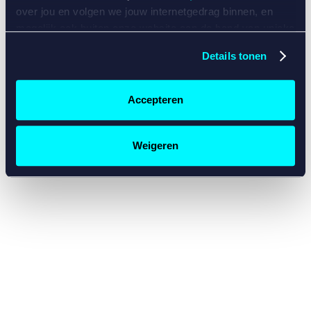
console for more information)
.
over jou en volgen we jouw internetgedrag binnen, en
mogelijk ook buiten onze website aan de hand van unieke
identificatoren, zoals je IP-adres, je Betcity-account
Details tonen
nummer, informatie over je browser, je apparaat of je
besturingssysteem. Wij bouwen zo jouw persoonlijke
profiel op. Hiermee passen wij onze website en
Accepteren
communicatie aan op jouw voorkeuren. Ook kunnen we
zo gerichte advertenties laten zien op basis van jouw
recente internetgedrag. Specifiek gebruiken wij en onze
Weigeren
partners de data voor de volgende doeleinden:
Advertentie- en contentmeting, inzichten in het publiek
en in productontwikkeling;
Gepersonaliseerde content;
Gepersonaliseerde advertenties;
Sociale media functionaliteit.
Lees hierover meer in
ons
cookiebeleid
en
privacybeleid
.