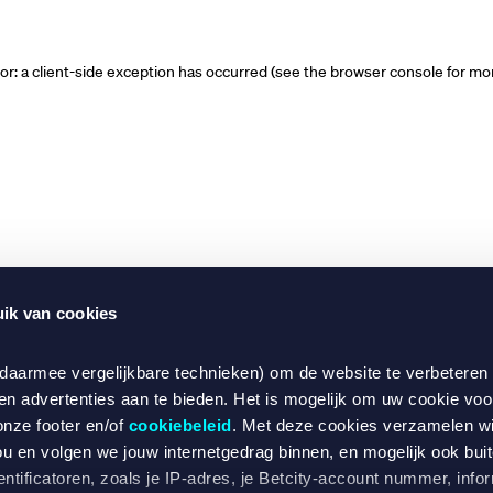
ror: a client-side exception has occurred (see the browser console for mo
ik van cookies
 daarmee vergelijkbare technieken) om de website te verbeteren
en advertenties aan te bieden. Het is mogelijk om uw cookie voo
onze footer en/of
cookiebeleid
. Met deze cookies verzamelen w
ou en volgen we jouw internetgedrag binnen, en mogelijk ook bui
ntificatoren, zoals je IP-adres, je Betcity-account nummer, infor