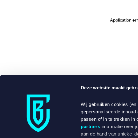
Application er
Deze website maakt gebru
Wij gebruiken cookies (en
gepersonaliseerde inhoud 
passen of in te trekken in 
partners
informatie over j
aan de hand van unieke ide