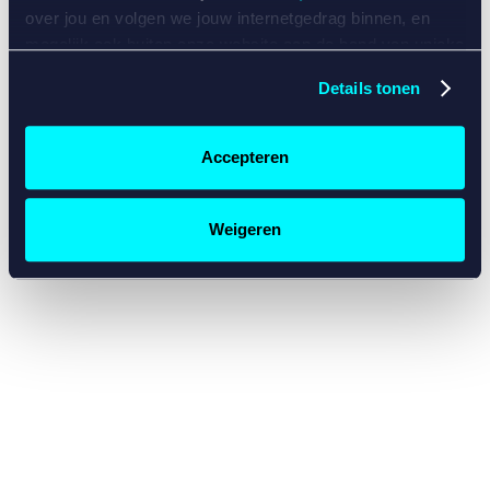
console for more information)
.
over jou en volgen we jouw internetgedrag binnen, en
mogelijk ook buiten onze website aan de hand van unieke
identificatoren, zoals je IP-adres, je Betcity-account
Details tonen
nummer, informatie over je browser, je apparaat of je
besturingssysteem. Wij bouwen zo jouw persoonlijke
profiel op. Hiermee passen wij onze website en
Accepteren
communicatie aan op jouw voorkeuren. Ook kunnen we
zo gerichte advertenties laten zien op basis van jouw
recente internetgedrag. Specifiek gebruiken wij en onze
Weigeren
partners de data voor de volgende doeleinden:
Advertentie- en contentmeting, inzichten in het publiek
en in productontwikkeling;
Gepersonaliseerde content;
Gepersonaliseerde advertenties;
Sociale media functionaliteit.
Lees hierover meer in
ons
cookiebeleid
en
privacybeleid
.