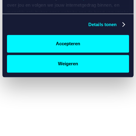
console for more information)
.
over jou en volgen we jouw internetgedrag binnen, en
mogelijk ook buiten onze website aan de hand van unieke
identificatoren, zoals je IP-adres, je Betcity-account
Details tonen
nummer, informatie over je browser, je apparaat of je
besturingssysteem. Wij bouwen zo jouw persoonlijke
profiel op. Hiermee passen wij onze website en
Accepteren
communicatie aan op jouw voorkeuren. Ook kunnen we
zo gerichte advertenties laten zien op basis van jouw
recente internetgedrag. Specifiek gebruiken wij en onze
Weigeren
partners de data voor de volgende doeleinden:
Advertentie- en contentmeting, inzichten in het publiek
en in productontwikkeling;
Gepersonaliseerde content;
Gepersonaliseerde advertenties;
Sociale media functionaliteit.
Lees hierover meer in
ons
cookiebeleid
en
privacybeleid
.