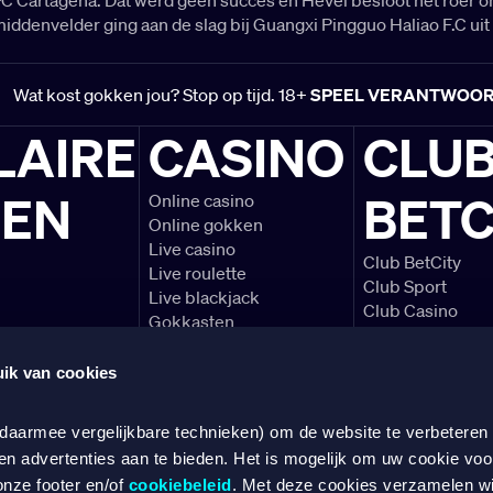
iddenvelder ging aan de slag bij Guangxi Pingguo Haliao F.C uit
Wat kost gokken jou? Stop op tijd. 18+
SPEEL VERANTWOO
LAIRE
CASINO
CLU
LEN
BETC
Online casino
Online gokken
Live casino
Club BetCity
Live roulette
Club Sport
Live blackjack
Club Casino
Gokkasten
Voetbal voorbe
Blackjack spelre
ik van cookies
Alles over de Ere
 daarmee vergelijkbare technieken) om de website te verbeteren
en advertenties aan te bieden. Het is mogelijk om uw cookie voo
SPEEL VERANTWOORD
onze footer en/of
cookiebeleid
. Met deze cookies verzamelen w