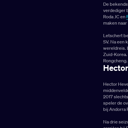
De bekendst
verdediger b
Roda JC en
maken naar h
Letschert be
SV. Na een k
wereldreis.
Zuid-Korea.
Rongcheng.
Hector
Hector Heve
middenvelder
2017 slechts
speler de o
bij Andorra 
Na drie sei
carrière bij