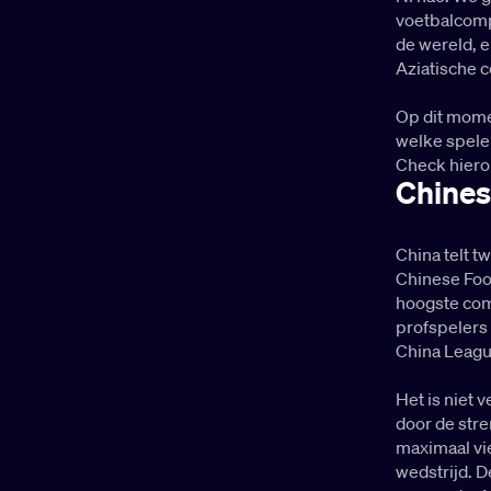
voetbalcompe
de wereld, e
Aziatische c
Op dit momen
welke spele
Check hiero
Chines
China telt t
Chinese Foo
hoogste comp
profspelers 
China Leagu
Het is niet 
door de str
maximaal vie
wedstrijd. D