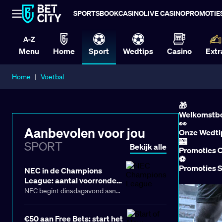
SPORTSBOOK
CASINO
LIVE CASINO
PROMOTIE
Menu
Home
Sport
Wedtips
Casino
Extr
Home
|
Voetbal
Aanbevolen voor jou
SPORT
Bekijk alle
NEC in de Champions
League: aantal voorrondes,
mogelijke tegenstanders &
NEC begint dinsdagavond aan
prijzengeld
een historisch Europees
avontuur. De Nijmegenaren
€50 aan Free Bets: start het