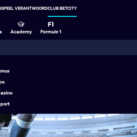
S
SPEEL VERANTWOORD
CLUB BETCITY
a
Academy
Formule 1