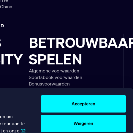
 China.
RD
B
BETROUWBAA
ITY
SPELEN
Algemene voorwaarden
Sportsbook voorwaarden
Bonusvoorwaarden
schouwingen
Speel Verantwoord
gels & uitleg
Klachtenregeling
divisie
Veelgestelde vragen
Accepteren
OVER ONS
WERKEN BIJ
 en om
Weigeren
rkeur aan te
BETAAL EENVOUDIG MET
ij en onze
12