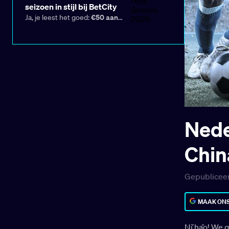
starten in de derde voorronde
seizoen in stijl bij BetCity
van de Champions League en
€50 aan
Ja, je leest het goed:
zijn nog twee dubbele
Free Bets
liggen voor je klaar. En
ontmoetingen verwijderd van de
nee, het is niet onze
competitiefase van het
welkomstbonus. Deze promotie
miljardenbal. Hoe ziet de route
is namelijk voor alle spelers! 🤝
eruit, tegen wie kan NEC spelen
en hoeveel prijzengeld staat er
op het spel? We zetten alles
voor je op een rij.
Nede
Chin
Gepublicee
MAAK ONS
Nǐ hǎo! We g