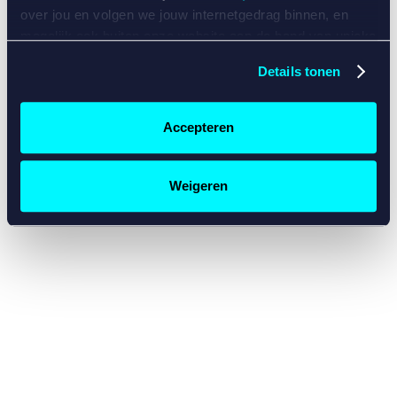
console for more information)
.
over jou en volgen we jouw internetgedrag binnen, en
mogelijk ook buiten onze website aan de hand van unieke
identificatoren, zoals je IP-adres, je Betcity-account
Details tonen
nummer, informatie over je browser, je apparaat of je
besturingssysteem. Wij bouwen zo jouw persoonlijke
profiel op. Hiermee passen wij onze website en
Accepteren
communicatie aan op jouw voorkeuren. Ook kunnen we
zo gerichte advertenties laten zien op basis van jouw
recente internetgedrag. Specifiek gebruiken wij en onze
Weigeren
partners de data voor de volgende doeleinden:
Advertentie- en contentmeting, inzichten in het publiek
en in productontwikkeling;
Gepersonaliseerde content;
Gepersonaliseerde advertenties;
Sociale media functionaliteit.
Lees hierover meer in
ons
cookiebeleid
en
privacybeleid
.