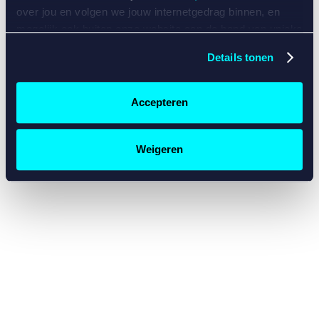
console for more information)
.
over jou en volgen we jouw internetgedrag binnen, en
mogelijk ook buiten onze website aan de hand van unieke
identificatoren, zoals je IP-adres, je Betcity-account
Details tonen
nummer, informatie over je browser, je apparaat of je
besturingssysteem. Wij bouwen zo jouw persoonlijke
profiel op. Hiermee passen wij onze website en
Accepteren
communicatie aan op jouw voorkeuren. Ook kunnen we
zo gerichte advertenties laten zien op basis van jouw
recente internetgedrag. Specifiek gebruiken wij en onze
Weigeren
partners de data voor de volgende doeleinden:
Advertentie- en contentmeting, inzichten in het publiek
en in productontwikkeling;
Gepersonaliseerde content;
Gepersonaliseerde advertenties;
Sociale media functionaliteit.
Lees hierover meer in
ons
cookiebeleid
en
privacybeleid
.