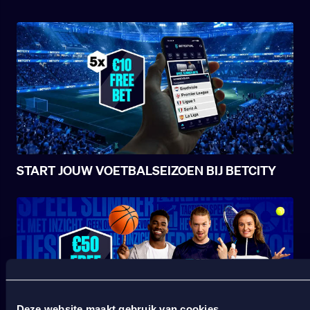
START JOUW VOETBALSEIZOEN BIJ BETCITY
Deze website maakt gebruik van cookies