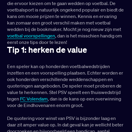
die ervoor kiezen om te gaan wedden op voetbal. De
voetbalsport is natuurlijk ongekend populair en biedt de
kans om mooie prijzen te winnen. Kennis en ervaring
kan zomaar een groot verschil maken met voetbal
wedden bij de bookmaker. Mocht je nog nieuw zijn met
voetbal voorspellingen
, dan is het misschien handig om
eerst onze tips door te lezen!
Tip 1: herken de value
Een speler kan op honderden voetbalwedstrijden
inzetten en een voorspelling plaatsen. Echter worden er
ook honderden verschillende weddenschappen en
quoteringen aangeboden. De speler moet proberen de
value te herkennen. Stel PSV speelt een thuiswedstrijd
tegen
FC Volendam
, dan is de kans op een overwinning
voor de Eindhovenaren enorm groot.
De quotering voor winst van PSV is bijzonder laag en
daar zit amper value op. In dat geval kan je wellicht beter
doorzoeken en bijvoorbeeld een handicap, aantal