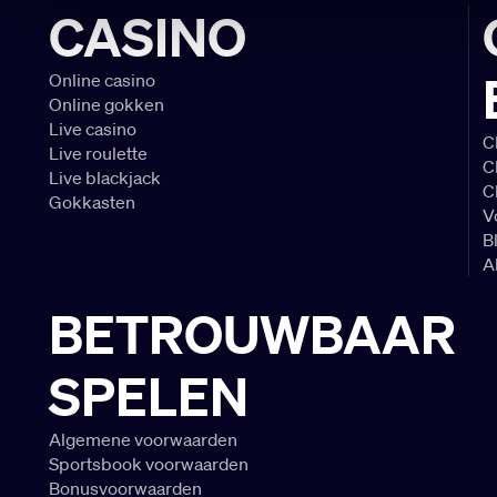
CASINO
Online casino
Online gokken
Live casino
C
Live roulette
C
Live blackjack
C
Gokkasten
V
B
A
BETROUWBAAR
SPELEN
Algemene voorwaarden
Sportsbook voorwaarden
Bonusvoorwaarden