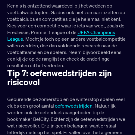
Kennis is ontzettend waardevol bij het wedden op
voetbalwedstrijden. Ga dus ook niet zomaar inzetten op
voetbalclubs en competities die je helemaal niet kent.
Kies voor een competitie waar je iets van weet, zoals de
Eredivisie, Premier League of de
UEFA Champions
League
. Mocht je toch op een andere voetbalcompetitie
willen wedden, doe dan voldoende research naar de
voetbalteams en de spelers. Neem bijvoorbeeld eens
een kijkje op de ranglijst en check de onderlinge
resultaten uit het verleden.
Tip 7: oefenwedstrijden zijn
risicovol
Gedurende de zomerstop en de winterstop spelen veel
clubs een groot aantal
oefenwedstrijden
. Natuurlijk
worden ook de oefenduels aangeboden bij de
bookmaker BetCity. Echter zijn de oefenwedstrijden wel
wat risicovoller. Er zijn geen belangen, want er staat
letterlijk niets op het spel. Er vallen over het algemeen