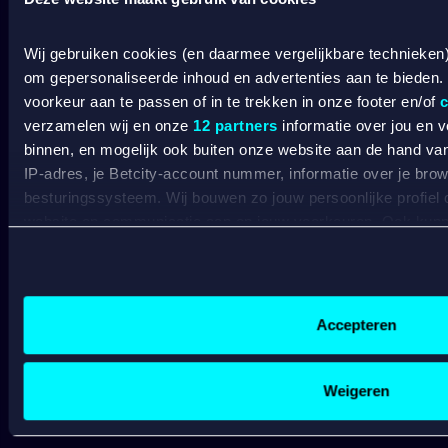
SPORT WELKOMSTBONUS
Wij gebruiken cookies (en daarmee vergelijkbare technieken
om gepersonaliseerde inhoud en advertenties aan te bieden.
voorkeur aan te passen of in te trekken in onze footer en/of
c
verzamelen wij en onze
12 partners
informatie over jou en 
Wat kost gokken jou? Stop op tijd. 18+
SPEEL
binnen, en mogelijk ook buiten onze website aan de hand van 
VERANTWOORD
IP-adres, je Betcity-account nummer, informatie over je brows
BETCITY
besturingssysteem. Wij bouwen zo jouw persoonlijke profiel
website en communicatie aan op jouw voorkeuren. Ook kunne
laten zien op basis van jouw recente internetgedrag. Specifi
SPORTSBOOK
de data voor de volgende doeleinden:
Advertentie- en contentmeting, inzichten in het publiek en
Wedden op sport
S
Gepersonaliseerde content;
Accepteren
Wedden op voetbal
G
Gepersonaliseerde advertenties;
Wedden op Eredivisie
C
Sociale media functionaliteit.
Wedden op Ajax
L
Lees hierover meer in ons
cookiebeleid
en
privacybeleid
.
Weigeren
Wedden op PSV
B
Wedden op Feyenoord
B