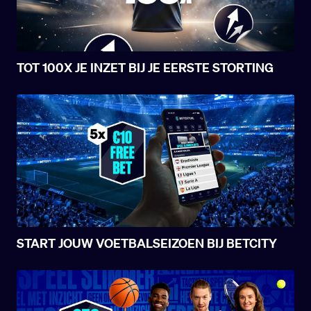
Lightning Roulette en Super
Stake Roulette 5.000x! De
bekende inzetopties zijn
beschikbaar, zo kan je
TOT 100X JE INZET BIJ JE EERSTE STORTING
bijvoorbeeld ook een inzet
plaatsen op het getal 0.
START JOUW VOETBALSEIZOEN BIJ BETCITY