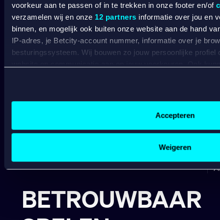
Wedden op Eredivisie
C
voorkeur aan te passen of in te trekken in onze footer en/of
c
Wedden op Ajax
L
verzamelen wij en onze
12 partners
informatie over jou en 
Wedden op PSV
B
binnen, en mogelijk ook buiten onze website aan de hand van 
Wedden op Feyenoord
B
IP-adres, je Betcity-account nummer, informatie over je brows
besturingssysteem. Wij bouwen zo jouw persoonlijke profiel
CASINO
website en communicatie aan op jouw voorkeuren. Ook kunne
laten zien op basis van jouw recente internetgedrag. Specifi
Online casino
de data voor de volgende doeleinden:
Online gokken
Advertentie- en contentmeting, inzichten in het publiek en
Live casino
Gepersonaliseerde content;
C
Accepteren
Live roulette
Gepersonaliseerde advertenties;
C
Live blackjack
Sociale media functionaliteit.
C
Gokkasten
Lees hierover meer in ons
cookiebeleid
en
privacybeleid
.
V
Weigeren
B
A
BETROUWBAAR