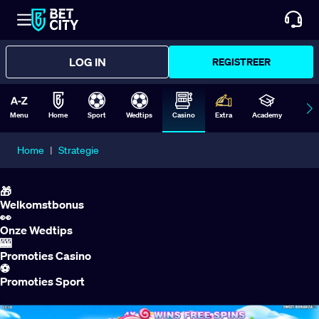
LOG IN
REGISTREER
Menu
Home
Sport
Wedtips
Casino
Extra
Academy
Form
Home
|
Strategie