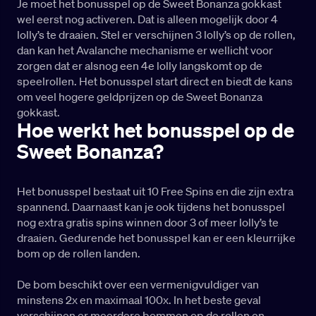
Je moet het bonusspel op de Sweet Bonanza gokkast
wel eerst nog activeren. Dat is alleen mogelijk door 4
lolly’s te draaien. Stel er verschijnen 3 lolly’s op de rollen,
dan kan het Avalanche mechanisme er wellicht voor
zorgen dat er alsnog een 4e lolly langskomt op de
speelrollen. Het bonusspel start direct en biedt de kans
om veel hogere geldprijzen op de Sweet Bonanza
gokkast.
Hoe werkt het bonusspel op de
Sweet Bonanza?
Het bonusspel bestaat uit 10 Free Spins en die zijn extra
spannend. Daarnaast kan je ook tijdens het bonusspel
nog extra gratis spins winnen door 3 of meer lolly’s te
draaien. Gedurende het bonusspel kan er een kleurrijke
bom op de rollen landen.
De bom beschikt over een vermenigvuldiger van
minstens 2x en maximaal 100x. In het beste geval
verschijnen er meerdere bommen op de rollen en